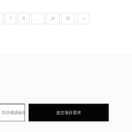
7
8
...
24
25
»