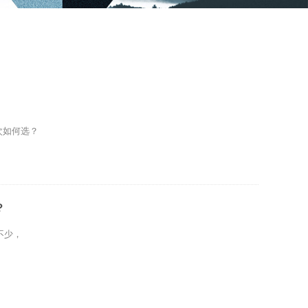
次如何选？
？
不少，