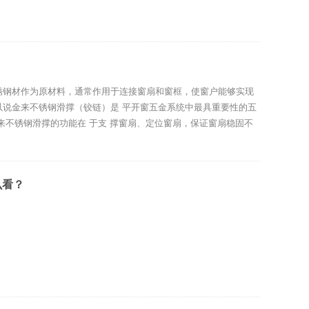
锈钢材作为原材料，通常作用于连接窗扇和窗框，使窗户能够实现
以说金来不锈钢滑撑（铰链）是 平开窗五金系统中最具重要性的五
来不锈钢滑撑的功能在 于支 撑窗扇、定位窗扇，保证窗扇稳固不
么看？