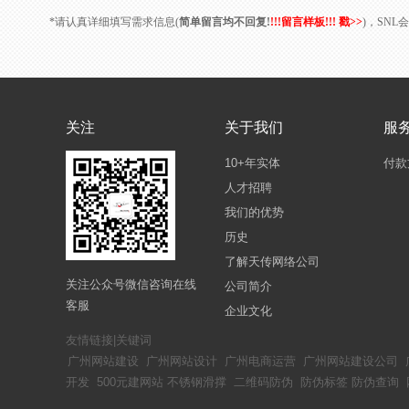
*请认真详细填写需求信息(
简单留言均不回复!
!!!留言样板!!! 戳>>
)，SN
关注
关于我们
服
10+年实体
付款
人才招聘
我们的优势
历史
了解天传网络公司
关注公众号微信咨询在线
公司简介
客服
企业文化
友情链接|关键词
广州网站建设
广州网站设计
广州电商运营
广州网站建设公司
开发
500元建网站
不锈钢滑撑
二维码防伪
防伪标签
防伪查询