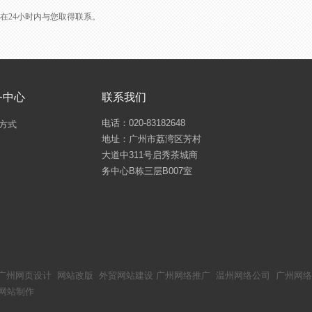
L会在24小时内与您取得联系。
务中心
联系我们
电话：020-83182648
方式
地址：广州市荔湾区芳村
大道中311号启秀茶城商
务中心B栋三层B007室
广州网页设计
网站改版
外贸网站建设
广州网络推广
温州网络公司
广州网络
网站制作