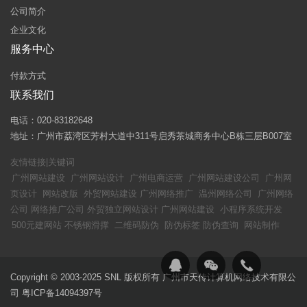
公司简介
企业文化
服务中心
付款方式
联系我们
电话：020-83182648
地址：广州市荔湾区芳村大道中311号启秀茶城商务中心B栋三层B007室
友情链接|关键词
广州网站建设
广州网站设计
广州电商运营
广州网站建设公司
广州网
页设计
网站改版
外贸网站建设
广州网络推广
温州网络公司
广州网络
公司
网络推广公司
外贸独立网站设计
广州网站建设
小程序系统开发
500元建网站
不锈钢滑撑
二维码防伪
防伪标签
防伪查询
网站制作
Copyright © 2003-2025 SNL 版权所有 广州市天传计算机网络技术有限公
司
粤ICP备14094397号