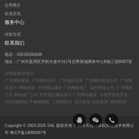
公司简介
企业文化
服务中心
付款方式
联系我们
电话：020-83182648
地址：广州市荔湾区芳村大道中311号启秀茶城商务中心B栋三层B007室
友情链接|关键词
广州网站建设
广州网站设计
广州电商运营
广州网站建设公司
广州网
页设计
网站改版
外贸网站建设
广州网络推广
温州网络公司
广州网络
公司
网络推广公司
外贸独立网站设计
广州网站建设
小程序系统开发
500元建网站
不锈钢滑撑
二维码防伪
防伪标签
防伪查询
网站制作
Copyright © 2003-2025 SNL 版权所有 广州市天传计算机网络技术有限公
司
粤ICP备14094397号