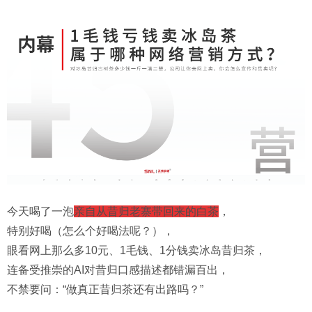
今天喝了一泡
亲自从昔归老寨带回来的白茶
，
特别好喝（怎么个好喝法呢？），
眼看网上那么多10元、1毛钱、1分钱卖冰岛昔归茶，
连备受推崇的AI对昔归口感描述都错漏百出，
不禁要问：“做真正昔归茶还有出路吗？”