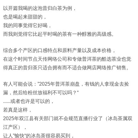
以开篇我喝的这泡昔归白茶为例，
也是喝起来甜甜的，
我的同事觉得它好喝，
而我则觉得它比起平时喝的茶有一种醇雅的高级感。
综合多个产区的口感特点和原料产量以及成本价格，
在这个时间节点天传网络公司和专做普洱茶的酷选茶业也觉
得真正的昔归茶只适合拥有而不适合做网店网络推广销售。
有人可能会说：”2025年普洱茶崩盘，有钱的人拿现金去捡
漏，然后给粉丝放福利不可以吗？“
......或者也许是可以的，
若真是这样，
2025年双江县有关部门就不会规范直播行业了（冰岛茶属双
江产区），
让人”愉快“的冰岛茶很容易买到，