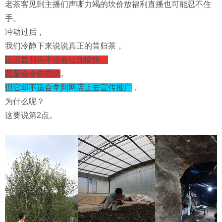
老茶客见到主播们声嘶力竭的坎价放福利直播也可能忍不住
手。
冲动过后，
我们冷静下来说说
真正的昔归茶
，
正宗昔归茶不但会让你愉快，
甚至会令你痛快
。
但它却不适合拿到网店上去宣传推广
，
为什么呢？
这要说第2点。