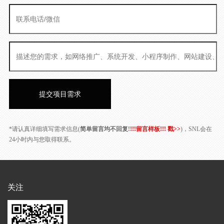
*请认真详细填写需求信息(
简单留言均不回复!
!!!留言样板!!! 戳>>
)，SNL会在
24小时内与您取得联系。
关注