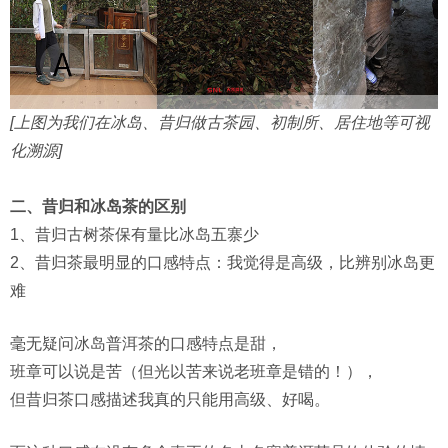
[上图为我们在冰岛、昔归做古茶园、初制所、居住地等可视
化溯源]
二、昔归和冰岛茶的区别
1、昔归古树茶保有量比冰岛五寨少
2、昔归茶最明显的口感特点：我觉得是高级，比辨别冰岛更
难
毫无疑问冰岛普洱茶的口感特点是甜，
班章可以说是苦（但光以苦来说老班章是错的！），
但昔归茶口感描述我真的只能用高级、好喝。