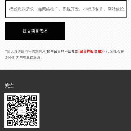
*请认真详细填写需求信息(
简单留言均不回复!
!!!留言样板!!! 戳>>
)，SNL会在
24小时内与您取得联系。
关注