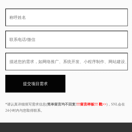
*请认真详细填写需求信息(
简单留言均不回复!
!!!留言样板!!! 戳>>
)，SNL会在
24小时内与您取得联系。