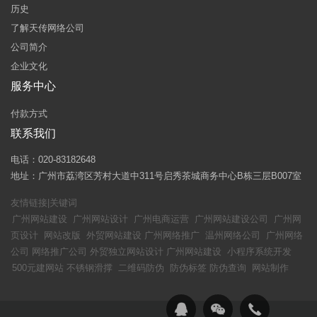
历史
了解天传网络公司
公司简介
企业文化
服务中心
付款方式
联系我们
电话：020-83182648
地址：广州市荔湾区芳村大道中311号启秀茶城商务中心B栋三层B007室
友情链接|关键词
广州网站建设
广州网站设计
广州电商运营
广州网站建设公司
广州网
页设计
网站改版
外贸网站建设
广州网络推广
温州网络公司
广州网络
公司
网络推广公司
外贸独立网站设计
广州网站建设
小程序系统开发
500元建网站
不锈钢滑撑
二维码防伪
防伪标签
防伪查询
网站制作