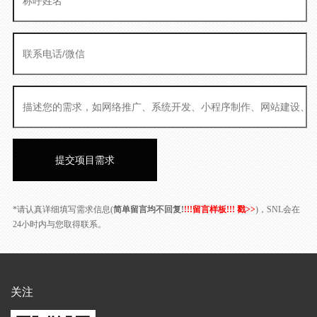
*请认真详细填写需求信息(
简单留言均不回复!
!!!留言样板!!! 戳>>
)，SNL会在
24小时内与您取得联系。
关注