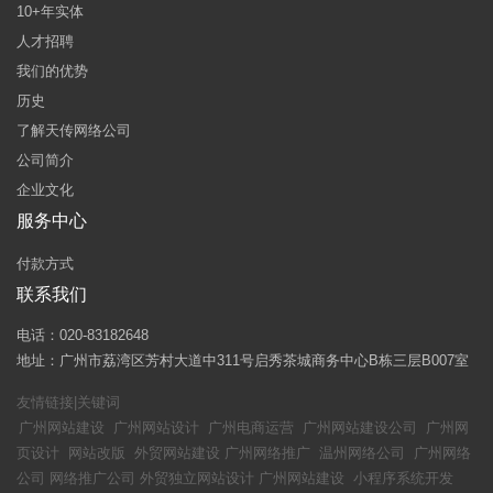
10+年实体
人才招聘
我们的优势
历史
了解天传网络公司
公司简介
企业文化
服务中心
付款方式
联系我们
电话：020-83182648
地址：广州市荔湾区芳村大道中311号启秀茶城商务中心B栋三层B007室
友情链接|关键词
广州网站建设
广州网站设计
广州电商运营
广州网站建设公司
广州网
页设计
网站改版
外贸网站建设
广州网络推广
温州网络公司
广州网络
公司
网络推广公司
外贸独立网站设计
广州网站建设
小程序系统开发