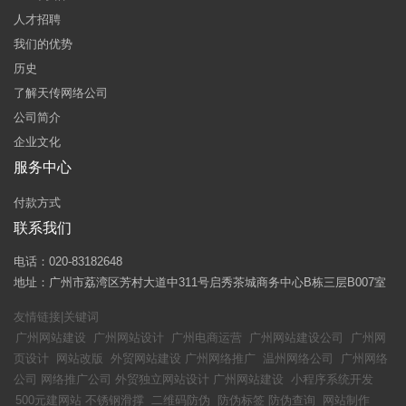
人才招聘
我们的优势
历史
了解天传网络公司
公司简介
企业文化
服务中心
付款方式
联系我们
电话：020-83182648
地址：广州市荔湾区芳村大道中311号启秀茶城商务中心B栋三层B007室
友情链接|关键词
广州网站建设
广州网站设计
广州电商运营
广州网站建设公司
广州网
页设计
网站改版
外贸网站建设
广州网络推广
温州网络公司
广州网络
公司
网络推广公司
外贸独立网站设计
广州网站建设
小程序系统开发
500元建网站
不锈钢滑撑
二维码防伪
防伪标签
防伪查询
网站制作