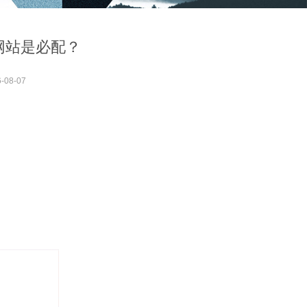
网站是必配？
-08-07