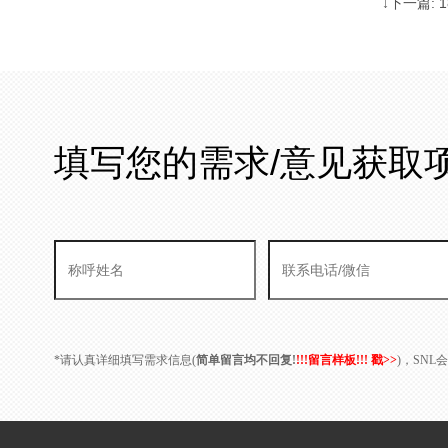
↓下一篇:
填写您的需求/意见获取
*请认真详细填写需求信息(
简单留言均不回复!
!!!留言样板!!! 戳>>
)，SN