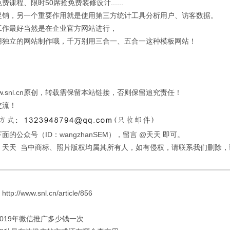
费课程、限时50席抢免费装修设计......
促销，另一个重要作用就是使用第三方统计工具分析用户、访客数据。
工作最好当然是在企业官方网站进行，
用独立的网站制作哦，千万别用三合一、五合一这种模板网站！
w.snl.cn原创，转载需保留本站链接，否则保留追究责任！
交流！
面的公众号（ID：wangzhanSEM），留言 @天天 即可。
：天天 当中商标、照片版权均属其所有人，如有侵权，请联系我们删除，
://www.snl.cn/article/856
 2019年微信推广多少钱一次