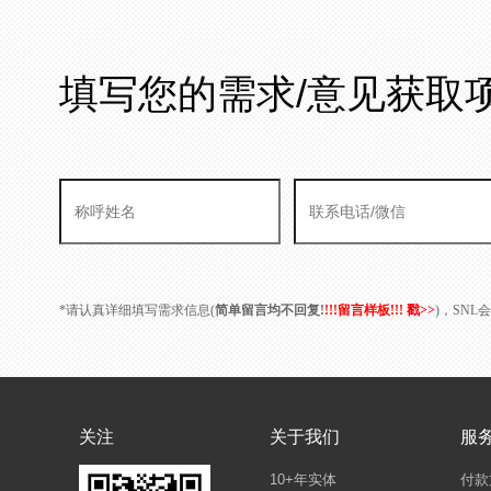
填写您的需求/意见获取
*请认真详细填写需求信息(
简单留言均不回复!
!!!留言样板!!! 戳>>
)，SN
关注
关于我们
服
10+年实体
付款