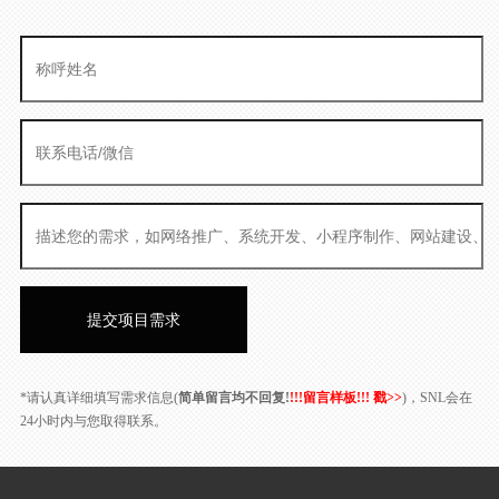
*请认真详细填写需求信息(
简单留言均不回复!
!!!留言样板!!! 戳>>
)，SNL会在
24小时内与您取得联系。