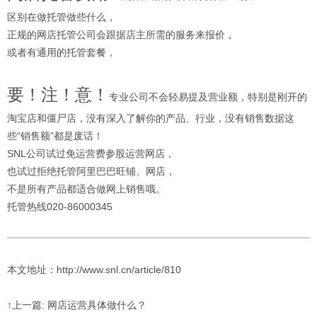
区别在做托管做些什么，
正规的网店托管公司会跟据店主所需的服务来报价，
或者有通用的托管套餐，
要！注！意！
专业公司不会轻易提及营业额，特别是刚开的
淘宝店和僵尸店，没有深入了解你的产品、行业，没有销售数据这
些“销售额”都是废话！
SNL公司试过免运营费参股运营网店，
也试过拒绝托管阿里巴巴旺铺、网店，
不是所有产品都适合做网上销售哦。
托管热线020-86000345
本文地址：http://www.snl.cn/article/810
↑上一篇: 网店运营具体做什么？