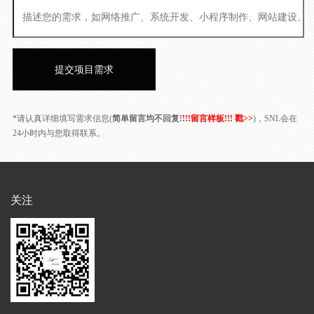
*请认真详细填写需求信息(
简单留言均不回复!
!!!留言样板!!! 戳>>
)，SNL会在
24小时内与您取得联系。
关注