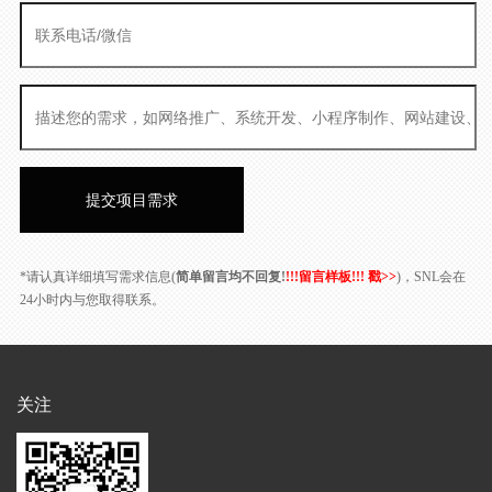
*请认真详细填写需求信息(
简单留言均不回复!
!!!留言样板!!! 戳>>
)，SNL会在
24小时内与您取得联系。
关注