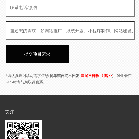
*请认真详细填写需求信息(
简单留言均不回复!
!!!留言样板!!! 戳>>
)，SNL会在
24小时内与您取得联系。
关注