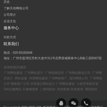
历史
了解天传网络公司
公司简介
企业文化
服务中心
付款方式
联系我们
电话：020-83182648
地址：广州市荔湾区芳村大道中311号启秀茶城商务中心B栋三层B007室
友情链接|关键词
广州网站建设
广州网站设计
广州电商运营
广州网站建设公司
广州网
页设计
网站改版
外贸网站建设
广州网络推广
温州网络公司
广州网络
公司
网络推广公司
外贸独立网站设计
广州网站建设
小程序系统开发
500元建网站
不锈钢滑撑
二维码防伪
防伪标签
防伪查询
网站制作