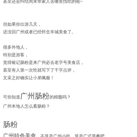
甚至还会纠结周末带家人去哪里找吃的呢~
但如果你出游几天，
还没回广州或者已经怀念羊城美食了。
很多外地人，
特别是游客，
觉得银记肠粉是来广州必去老字号美食店，
甚至有人第一次吃就写下了千字点评，
文采之好确实让小弟佩服！
广州肠粉
可你知道
的精髓吗？
广州本地人怎么看肠粉？
肠粉
广州特色美食
，不算是广州小吃，算是广式早餐吧。