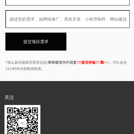
*请认真详细填写需求信息(
简单留言均不回复!
!!!留言样板!!! 戳>>
)，SNL会在
24小时内与您取得联系。
关注