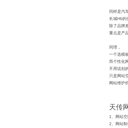
同样是汽
长城H6的
除了品牌
重点是产
同理，
一个选模
而个性化
不用说别
只是网站
网站维护
天传网
1、网站空
2、网站制