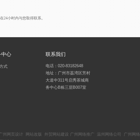
L会在24小时内与您取得联系。
务中心
联系我们
电话：020-83182648
方式
地址：广州市荔湾区芳村
大道中311号启秀茶城商
务中心B栋三层B007室
广州网页设计
网站改版
外贸网站建设
广州网络推广
温州网络公司
广州网络