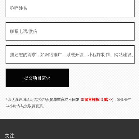
*请认真详细填写需求信息(
简单留言均不回复!
!!!留言样板!!! 戳>>
)，SNL会在
24小时内与您取得联系。
关注