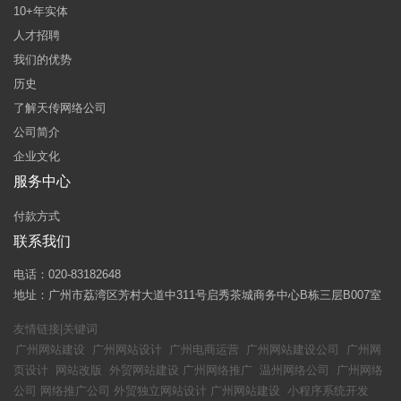
10+年实体
人才招聘
我们的优势
历史
了解天传网络公司
公司简介
企业文化
服务中心
付款方式
联系我们
电话：020-83182648
地址：广州市荔湾区芳村大道中311号启秀茶城商务中心B栋三层B007室
友情链接|关键词
广州网站建设
广州网站设计
广州电商运营
广州网站建设公司
广州网
页设计
网站改版
外贸网站建设
广州网络推广
温州网络公司
广州网络
公司
网络推广公司
外贸独立网站设计
广州网站建设
小程序系统开发