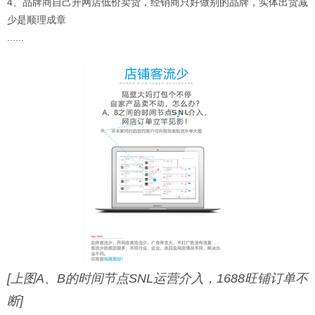
4、品牌商自己开网店低价卖货，经销商只好做别的品牌，实体出货减
少是顺理成章
......
[上图A、B的时间节点SNL运营介入，1688旺铺订单不
断]