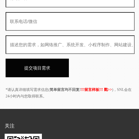
*请认真详细填写需求信息(
简单留言均不回复!
!!!留言样板!!! 戳>>
)，SNL会在
24小时内与您取得联系。
关注