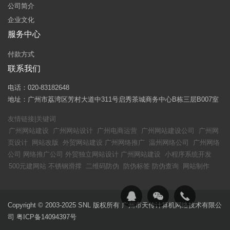
公司简介
企业文化
服务中心
付款方式
联系我们
电话：020-83182648
地址：广州市荔湾区芳村大道中311号启秀茶城商务中心B栋三层B007室
友情链接|关键词
广州网站建设
广州网站设计
广州电商运营
广州网站建设公司
广州网
页设计
网站改版
外贸网站建设
广州网络推广
温州网络公司
广州网络
公司
网络推广公司
外贸独立网站设计
广州网站建设
小程序系统开发
500元建网站
不锈钢滑撑
二维码防伪
防伪标签
防伪查询
网站制作
Copyright © 2003-2025 SNL 版权所有 广州市天传计算机网络技术有限公
司
粤ICP备14094397号