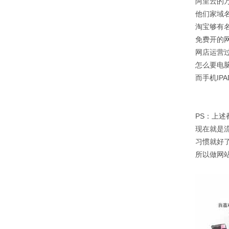
阿里云的
他们家域
淘宝够有
免费开的
网店运营
怎么要电
而手机IP
PS：
上述
现在就是
习惯就好
所以做网