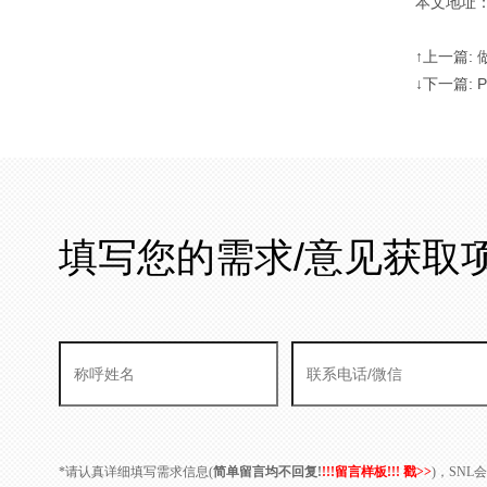
本文地址：http
↑上一篇:
↓下一篇:
填写您的需求/意见获取
*请认真详细填写需求信息(
简单留言均不回复!
!!!留言样板!!! 戳>>
)，SN