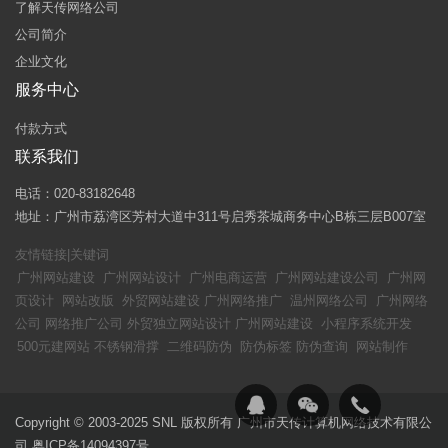
了解天传网络公司
公司简介
企业文化
服务中心
付款方式
联系我们
电话：020-83182648
地址：广州市荔湾区芳村大道中311号启秀茶城商务中心B栋三层B007室
友情链接|关键词
广州网站建设
广州网站设计
广州电商运营
广州网站建设公司
广州网
页设计
网站改版
外贸网站建设
广州网络推广
温州网络公司
广州网络
公司
网络推广公司
外贸独立网站设计
广州网站建设
小程序系统开发
500元建网站
不锈钢滑撑
二维码防伪
防伪标签
防伪查询
网站制作
Copyright © 2003-2025 SNL 版权所有 广州市天传计算机网络技术有限公
司
粤ICP备14094397号