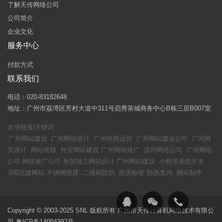
了解天传网络公司
公司简介
企业文化
服务中心
付款方式
联系我们
电话：020-83182648
地址：广州市荔湾区芳村大道中311号启秀茶城商务中心B栋三层B007室
友情链接|关键词
广州网站建设
广州网站设计
广州电商运营
广州网站建设公司
广州网
页设计
网站改版
外贸网站建设
广州网络推广
温州网络公司
广州网络
公司
网络推广公司
外贸独立网站设计
广州网站建设
小程序系统开发
500元建网站
不锈钢滑撑
二维码防伪
防伪标签
防伪查询
网站制作
Copyright © 2003-2025 SNL 版权所有 广州市天传计算机网络技术有限公
司
粤ICP备14094397号