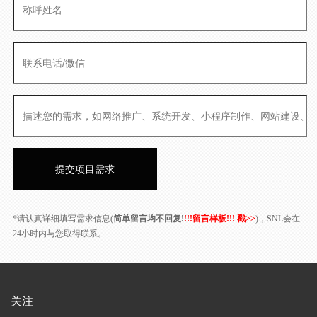
*请认真详细填写需求信息(
简单留言均不回复!
!!!留言样板!!! 戳>>
)，SNL会在
24小时内与您取得联系。
关注