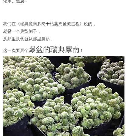
化水、黑腐~
我们在《瑞典魔南多肉干枯萎焉抢救过程》说的，
就是一个典型例子，
从那里跌倒就从那里爬起，
爆盆的瑞典摩南
这一次要买个
！