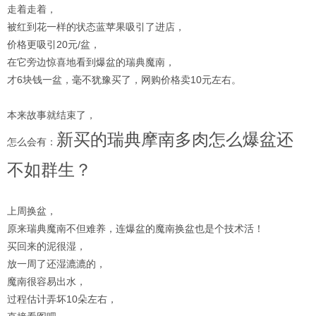
走着走着，
被红到花一样的状态蓝苹果吸引了进店，
价格更吸引20元/盆，
在它旁边惊喜地看到爆盆的瑞典魔南，
才6块钱一盆，毫不犹豫买了，网购价格卖10元左右。
本来故事就结束了，
新买的瑞典摩南多肉怎么爆盆还
怎么会有：
不如群生？
上周换盆，
原来瑞典魔南不但难养，连爆盆的魔南换盆也是个技术活！
买回来的泥很湿，
放一周了还湿漉漉的，
魔南很容易出水，
过程估计弄坏10朵左右，