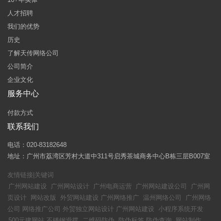
人才招聘
我们的优势
历史
了解天传网络公司
公司简介
企业文化
服务中心
付款方式
联系我们
电话：020-83182648
地址：广州市荔湾区芳村大道中311号启秀茶城商务中心B栋三层B007室
友情链接|关键词
广州网站建设
广州网站设计
广州电商运营
广州网站建设公司
广州网
页设计
网站改版
外贸网站建设
广州网络推广
温州网络公司
广州网络
公司
网络推广公司
外贸独立网站设计
广州网站建设
小程序系统开发
500元建网站
不锈钢滑撑
二维码防伪
防伪标签
防伪查询
网站制作