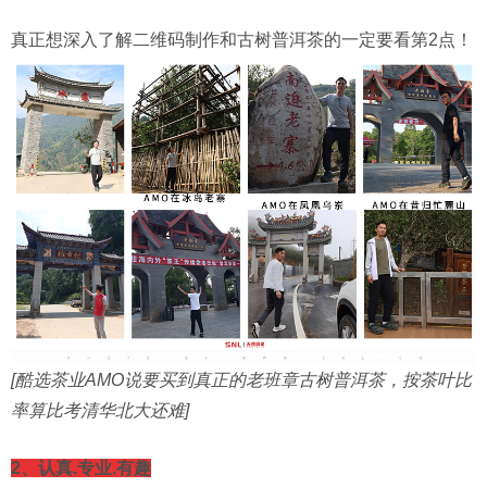
真正想深入了解二维码制作和古树普洱茶的一定要看第2点！
[酷选茶业AMO说要买到真正的老班章古树普洱茶，按茶叶比
率算比考清华北大还难]
2、认真.专业.有趣