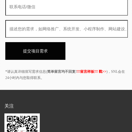
*请认真详细填写需求信息(
简单留言均不回复!
!!!留言样板!!! 戳>>
)，SNL会在
24小时内与您取得联系。
关注