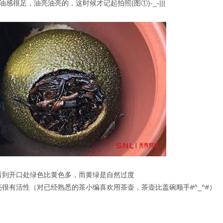
油感很足，油亮油亮的，这时候才记起拍照(图①)-_-|||
看到开口处绿色比黄色多，而黄绿是自然过度
很有活性（对已经熟悉的茶小编喜欢用茶壶，茶壶比盖碗顺手#^_^#）