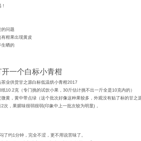
喝！
黄的问题
也有柑果出现黄皮
半生晒的
打开一个白标小青柑
茶业供货甘之源白标低温烘小青柑2017
纸10.2克（专门挑的试饮小果，30斤估计挑不出一斤全是10克内的）
皮微黄，黄中带点绿（这个批次好像这种果较多，外观没有贴了标的甘之
2次，果腥味很弱很弱(印象中上一批次较为明显)，
：
泡闷了约1分钟，完全不涩，更不用说苦味了。