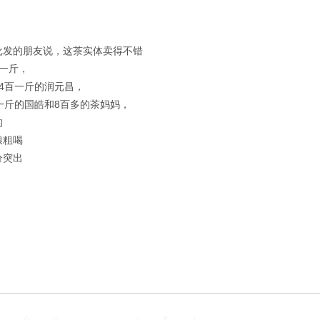
：
批发的朋友说，这茶实体卖得不错
点一斤，
4百一斤的润元昌，
一斤的国皓和8百多的茶妈妈，
的
粮粗喝
分突出