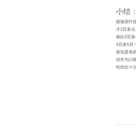
小结
据做茶叶
才2百多
相比3百多
4百多5百
差别是有
但作为口
性价比十