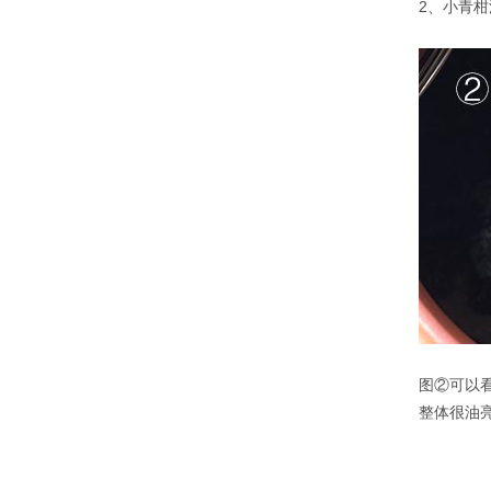
2、小青柑
图②可以
整体很油亮