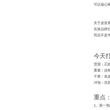
可以放心
关于皮发
实体品牌
而且不是
今天
货源：正皓
重量：连棉
干果：表
冲泡：洗茶
重点
1、第一