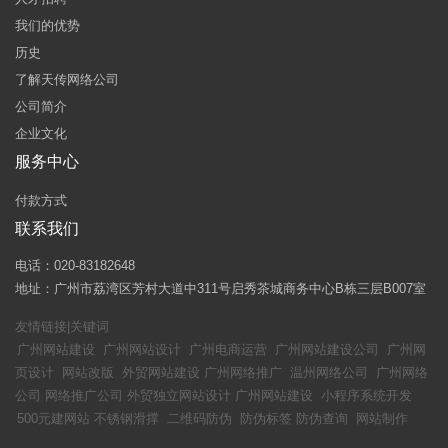
我们的优势
历史
了解天传网络公司
公司简介
企业文化
服务中心
付款方式
联系我们
电话：020-83182648
地址：广州市荔湾区芳村大道中311号启秀茶城商务中心B栋三层B007室
友情链接|关键词
广州网站建设
广州网站设计
广州电商运营
广州网站建设公司
广州网
页设计
网站改版
外贸网站建设
广州网络推广
温州网络公司
广州网络
公司
网络推广公司
外贸独立网站设计
广州网站建设
小程序系统开发
500元建网站
不锈钢滑撑
二维码防伪
防伪标签
防伪查询
网站制作