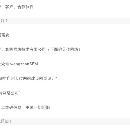
户、客户、合作伙伴
们好！
展需要
传计算机网络技术有限公司（下面称天传网络）
号:wangzhanSEM
的“广州天传网站建设网页设计”
传网络公司”
D、二维码信息、主体一切照旧
此通知！