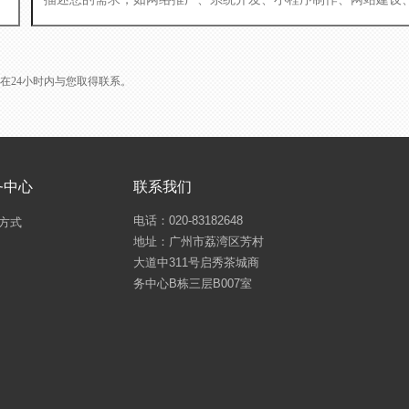
L会在24小时内与您取得联系。
务中心
联系我们
电话：020-83182648
方式
地址：广州市荔湾区芳村
大道中311号启秀茶城商
务中心B栋三层B007室