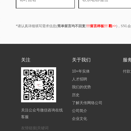
*请认真详细填写需求信息(
简单留言均不回复!
!!!留言样板!!! 戳>>
)，SN
关注
关于我们
服
10+年实体
付款
人才招聘
我们的优势
历史
了解天传网络公司
关注公众号微信咨询在线
公司简介
客服
企业文化
友情链接|关键词