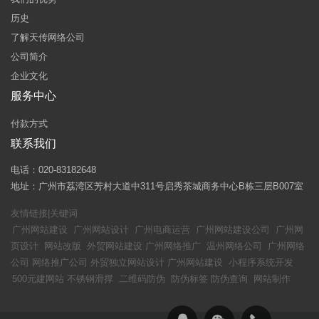
历史
了解天传网络公司
公司简介
企业文化
服务中心
付款方式
联系我们
电话：020-83182648
地址：广州市荔湾区芳村大道中311号启秀茶城商务中心B栋三层B007室
友情链接|关键词
广州网站建设
广州网站设计
广州电商运营
广州网站建设公司
广州网
页设计
网站改版
外贸网站建设
广州网络推广
温州网络公司
广州网络
公司
网络推广公司
外贸独立网站设计
广州网站建设
小程序系统开发
500元建网站
不锈钢滑撑
二维码防伪
防伪标签
防伪查询
网站制作