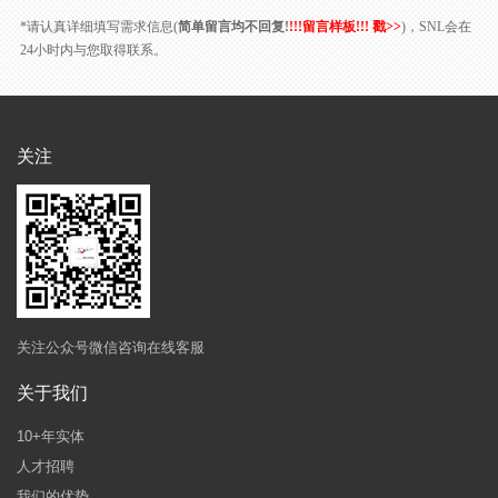
*请认真详细填写需求信息(
简单留言均不回复!
!!!留言样板!!! 戳>>
)，SNL会在
24小时内与您取得联系。
关注
关注公众号微信咨询在线客服
关于我们
10+年实体
人才招聘
我们的优势