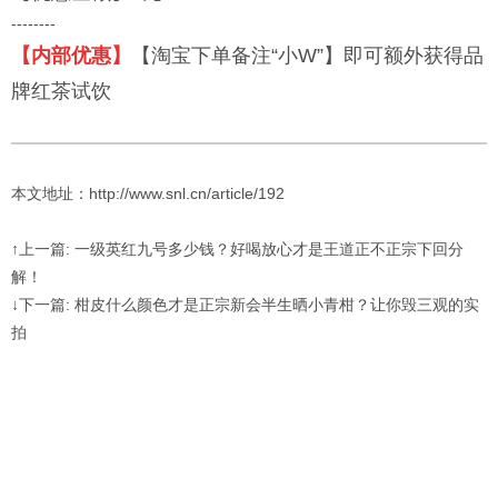
--------
【内部优惠】
【淘宝下单备注“小W”】即可额外获得品
牌红茶试饮
本文地址：http://www.snl.cn/article/192
↑上一篇: 一级英红九号多少钱？好喝放心才是王道正不正宗下回分
解！
↓下一篇: 柑皮什么颜色才是正宗新会半生晒小青柑？让你毁三观的实
拍