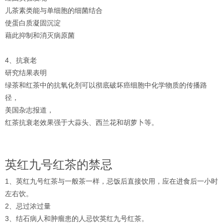
儿茶素类能与单细胞的细菌结合
使蛋白质凝固沉淀
藉此抑制和消灭病原菌
4、抗衰老
研究结果表明
绿茶和红茶中的抗氧化剂可以彻底破坏癌细胞中化学物质的传播路
径，
美国杂志报道，
红茶抗衰老效果强于大蒜头、西兰花和胡萝卜等。
英红九号红茶的禁忌
1、英红九号红茶与一般茶一样，忌饭后直接饮用，应在进食后一小时
左右饮。
2、忌过浓过量
3、结石病人和肿瘤患的人忌饮英红九号红茶。