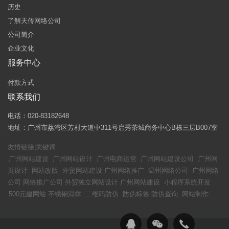
历史
了解天传网络公司
公司简介
企业文化
服务中心
付款方式
联系我们
电话：020-83182648
地址：广州市荔湾区芳村大道中311号启秀茶城商务中心B栋三层B007室
友情链接|关键词
广州网站建设
广州网站设计
广州电商运营
广州网站建设公司
广州网
页设计
网站改版
外贸网站建设
广州网络推广
温州网络公司
广州网络
公司
网络推广公司
外贸独立网站设计
广州网站建设
小程序系统开发
500元建网站
不锈钢滑撑
二维码防伪
防伪标签
防伪查询
网站制作