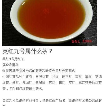
英红九号属什么茶？
英红9号是
红茶
属全发酵茶
红茶因其干茶冲泡后的茶汤和叶底色呈红色而得名
中国红茶品种主要有：日照红茶、祁红、昭平红、霍红、滇红、英德
红茶、越红、泉城红、泉城绿、苏红、川红、英红、东江楚云仙红茶
等，尤以祁门红茶最为著名。
英红九号既是茶树品种名，也是红茶产品名、更是茶叶区域公共品牌