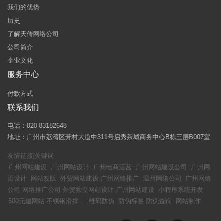
我们的优势
历史
了解天传网络公司
公司简介
企业文化
服务中心
付款方式
联系我们
电话：020-83182648
地址：广州市荔湾区芳村大道中311号启秀茶城商务中心B栋三层B007室
友情链接|关键词
广州网站建设
广州网站设计
广州电商运营
广州网站建设公司
广州网
页设计
网站改版
外贸网站建设
广州网络推广
温州网络公司
广州网络
公司
网络推广公司
外贸独立网站设计
广州网站建设
小程序系统开发
500元建网站
不锈钢滑撑
二维码防伪
防伪标签
防伪查询
网站制作