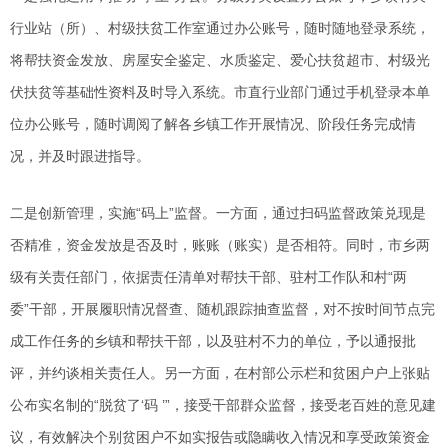
行业站（所）、村级扶贫工作室通过办公账号，随时随地登录系统，
将帮扶资金发放、房屋安全鉴定、水质鉴定、爱心扶贫超市、村级光
伏扶贫等基础性资料及时导入系统。市直行业部门通过手机登录本单
位办公账号，随时调阅了解各乡镇工作开展情况、阶段任务完成情
况，并及时跟进指导。
二是创新管理，实施“码上”监督。一方面，通过扫码监督政策兑现是
否精准，资金发放是否及时，账账（账实）是否相符。同时，市乡两
级有关责任部门，依据责任清单对帮扶干部、驻村工作队和村“两
委”干部，开展履职情况督查、随机跟踪抽查监督，对不按时间节点完
成工作任务的乡镇和帮扶干部，以及驻村不力的单位，予以通报批
评，并约谈相关责任人。另一方面，在村部公示栏和贫困户户上张贴
公布实名制的“脱贫了‘码 ’”，接受干部群众监督，接受老百姓的意见建
议，有效解决个别贫困户不如实报告或隐瞒收入情况和享受政策资金