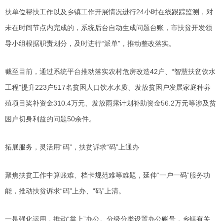
扶单位帮扶工作以及乡镇工作开展情况进行24小时在线跟踪监测，对
未在时间节点内完成的，系统后台自动生成问题台账，市扶贫开发领
导小组根据职责划分，及时进行“派单”，推动整改落实。
截至目前，通过系统平台推动落实农村危房改造42户、“智慧扶贫饮水
工程”提升223户517名贫困人口饮水水质、发放贫困户发展家庭种养
殖项目奖补资金310.4万元、发放雨露计划补助资金56.2万元等涉及贫
困户切身利益的问题50余件。
拓展服务，灵活用“码”，扶贫诉求“码”上通办
聚焦扶贫工作中算账难、档卡规范难等难题，延伸“一户一码”服务功
能，推动扶贫诉求“码”上办、“码”上清。
一是强化运用，推动“掌上”办公。分级分类设置办公账号，乡镇有关