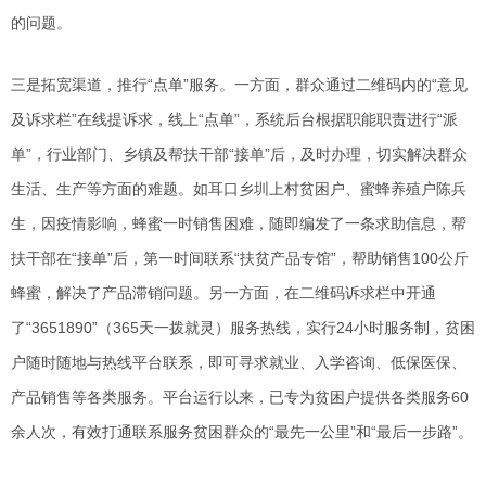
的问题。
三是拓宽渠道，推行“点单”服务。一方面，群众通过二维码内的“意见
及诉求栏”在线提诉求，线上“点单”，系统后台根据职能职责进行“派
单”，行业部门、乡镇及帮扶干部“接单”后，及时办理，切实解决群众
生活、生产等方面的难题。如耳口乡圳上村贫困户、蜜蜂养殖户陈兵
生，因疫情影响，蜂蜜一时销售困难，随即编发了一条求助信息，帮
扶干部在“接单”后，第一时间联系“扶贫产品专馆”，帮助销售100公斤
蜂蜜，解决了产品滞销问题。另一方面，在二维码诉求栏中开通
了“3651890”（365天一拨就灵）服务热线，实行24小时服务制，贫困
户随时随地与热线平台联系，即可寻求就业、入学咨询、低保医保、
产品销售等各类服务。平台运行以来，已专为贫困户提供各类服务60
余人次，有效打通联系服务贫困群众的“最先一公里”和“最后一步路”。