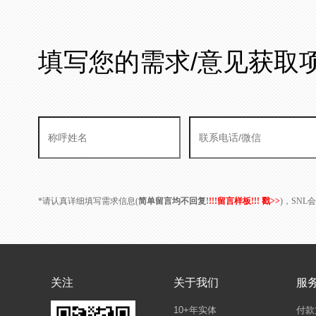
填写您的需求/意见获取
*请认真详细填写需求信息(
简单留言均不回复!
!!!留言样板!!! 戳>>
)，SN
关注
关于我们
服
10+年实体
付款