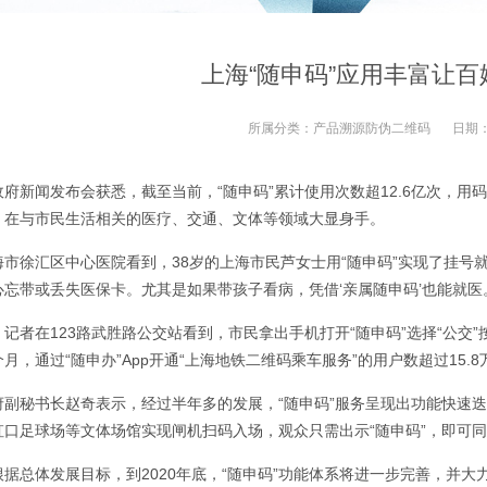
上海“随申码”应用丰富让
所属分类：
产品溯源防伪二维码
日期
府新闻发布会获悉，截至当前，“随申码”累计使用次数超12.6亿次，用码
，在与市民生活相关的医疗、交通、文体等领域大显身手。
市徐汇区中心医院看到，38岁的上海市民芦女士用“随申码”实现了挂号就
心忘带或丢失医保卡。尤其是如果带孩子看病，凭借‘亲属随申码’也能就医
记者在123路武胜路公交站看到，市民拿出手机打开“随申码”选择“公交
月，通过“随申办”App开通“上海地铁二维码乘车服务”的用户数超过15.8
府副秘书长赵奇表示，经过半年多的发展，“随申码”服务呈现出功能快速
虹口足球场等文体场馆实现闸机扫码入场，观众只需出示“随申码”，即可
据总体发展目标，到2020年底，“随申码”功能体系将进一步完善，并大