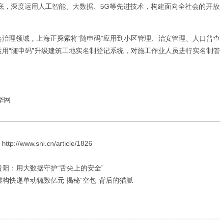
1年底，深度运用人工智能、大数据、5G等先进技术，构建面向全社会的开
会治理领域，上海正探索将“随申码”应用到小区管理、治安管理、人口普查
运用“随申码”升级建筑工地实名制登记系统，对施工作业人员进行实名制
华网
://www.snl.cn/article/1826
 贵阳：用大数据守护“舌尖上的安全”
 虚构快递单动辄数亿元 揭秘“空包”背后的猫腻