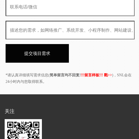
*请认真详细填写需求信息(
简单留言均不回复!
!!!留言样板!!! 戳>>
)，SNL会在
24小时内与您取得联系。
关注