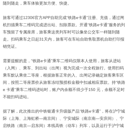
随到随走，乘车体验更加方便、快捷。
旅客可通过12306官方APP自助完成“铁路e卡通”注册、充值，通过闸
机扫描乘车二维码完成进出站、扣除票款。开通“铁路e卡通”服务的列
车预留了专属座席，旅客乘这类列车时可以像坐公交车一样随到随
走。扫码乘车之日起31天内，旅客可在车站自助售取票机自助打印报
销凭证。
需要提醒的是，“铁路e卡通”乘车二维码仅限本人使用，旅客从进站
（入闸）、乘车、到出站（出闸）视为完成一次全程旅行。使用扫码
乘车默认乘坐二等座，根据旅客正常的入、出闸记录确定旅客乘车区
间，按照二等座票价从旅客冻结预授权金额中扣减相应票款。持“铁路
e 卡通”乘车二维码进站时，账户内余额不得少于150 元，余额不足时
不能扫码进站。
据了解，此次推出的中铁银通卡升级版产品“铁路e卡通”，将在沪宁城
际（上海、上海虹桥—南京间）、宁安城际（南京南—安庆间）、宁
启铁路（南京—启东间）本线高铁（动车）列车，以及运行于沪宁城