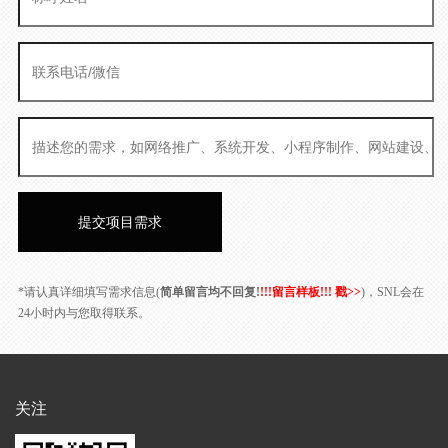
*请认真详细填写需求信息(
简单留言均不回复!
!!!留言样板!!! 戳>>
)，SNL会在
24小时内与您取得联系。
关注