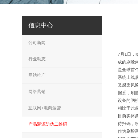
信息中心
公司新闻
7月1日
行业动态
成的刷脸
是全球首
网站推广
系统上线
叉感染风
网络营销
据悉，刷
设备的闸
互联网+电商运营
相比于此
目前实体
待扫码，
产品溯源防伪二维码
作为刷脸