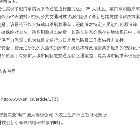
创新技术。
破性实现了戴口罩情况下单通道通行能力达到 25 人以上。戴口罩刷脸乘
地铁为代表的封闭空间公共交通科技“战疫”提供了全新思路与技术解决方
的是，该系统不仅支持戴口罩刷脸乘车，还能够对特定人员进行朔源追踪。在
，确保绝对实名。乘客刷脸进出站后，其乘车信息会保存在地铁系统中，
提供有力保障，也为轨道交通行业日常反恐防暴工作提供有力支持。
行安全，智元汇研发的人脸识别乘车系统还将有效推进票务服务的智能化
服务质量；有效扩大城市间轨道交通互联互通范围，提高城市间乘车便捷
济参考网
://www.snl.cn/article/1735
 “智慧农业”助中国人端稳饭碗-为农业生产插上智能化翅膀
 科技创新引领铁路电子客票的时代