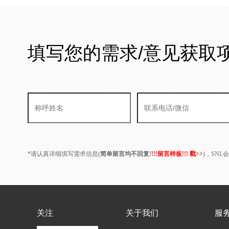
填写您的需求/意见获取
*请认真详细填写需求信息(
简单留言均不回复!
!!!留言样板!!! 戳>>
)，SN
关注
关于我们
服