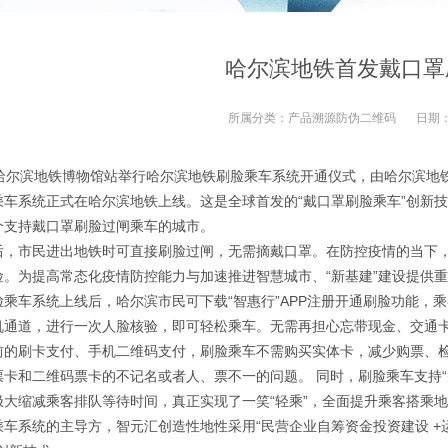
哈尔滨地铁首发戴口罩
所属分类：
产品溯源防伪二维码
日期
，哈尔滨地铁博物馆站举行哈尔滨地铁刷脸乘车系统开通仪式，由哈尔滨地
乘车系统正式在哈尔滨地铁上线。这是全球首发的“戴口罩刷脸乘车”创新
个支持戴口罩刷脸过闸乘车的城市。
后，市民进出地铁时可直接刷脸过闸，无需摘戴口罩。在防控疫情的当下
险。为提高常态化疫情防控能力与加速推进智慧城市、“新基建”建设提供
脸乘车系统上线后，哈尔滨市民可下载“智惠行”APP注册开通刷脸功能，
机通道，进行一次人脸核验，即可轻松乘车。无需再担心忘带现金、交通
前的刷卡支付、手机二维码支付，刷脸乘车不需购买实体卡，减少购票、检
票卡和二维码票卡的不记名或者人、票不一的问题。 同时，刷脸乘车支持
极大缩减乘客排队等待时间，真正实现了一笑“轻乘”，全面提升乘客搭乘
乘车系统的主导方，智元汇创造性地性采用“民营企业自筹资金投资建设 +