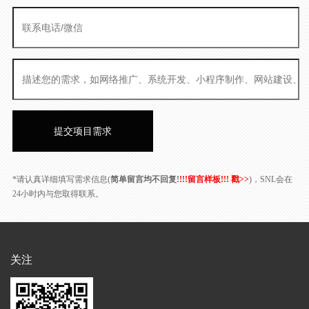
*请认真详细填写需求信息(
简单留言均不回复!
!!!留言样板!!! 戳>>
)，SNL会在
24小时内与您取得联系。
关注