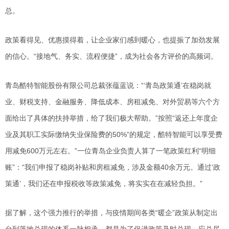
总。
政策看得见、优惠摸得着，让企业家们感到暖心，也提振了加劲发展
的信心。“接地气、务实、流程便捷”，成为社会各方评价的高频词。
青岛酷特智能股份有限公司总裁张蕴蓝说：“‘青岛政策通’在稳岗就
业、财税支持、金融服务、降低成本、房租减免、对外贸易等六个方
面给出了具体的扶持举措，给了我们极大帮助。”按照“返还上年度企
业及其职工实际缴纳失业保险费的50%”的规定，酷特智能可以享受费
用减免600万元左右。”一位青岛企业负责人算了一笔政策红利“明细
账”：“我们申报了稳岗补贴和房租减免，涉及金额40余万元。通过‘政
策通’，我们还在申报税收等政策减免，将实实在在减轻负担。”
据了解，这个强力推行的举措，与疫情期间各类“暖企”政策从制定出
台到落地兑现的体系一脉相承，都是为了促进政策及时兑现、应兑尽