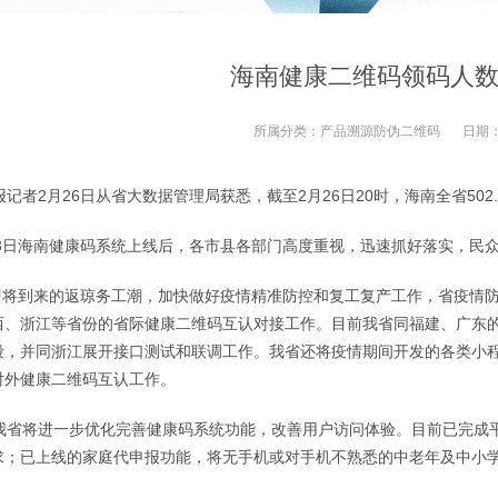
海南健康二维码领码人数
所属分类：
产品溯源防伪二维码
日期
者2月26日从省大数据管理局获悉，截至2月26日20时，海南全省50
8日海南健康码系统上线后，各市县各部门高度重视，迅速抓好落实，民
将到来的返琼务工潮，加快做好疫情精准防控和复工复产工作，省疫情防
西、浙江等省份的省际健康
二维码
互认对接工作。目前我省同福建、广东
段，并同浙江展开接口测试和联调工作。我省还将疫情期间开发的各类小
对外健康
二维码
互认工作。
省将进一步优化完善健康码系统功能，改善用户访问体验。目前已完成平
求；已上线的家庭代申报功能，将无手机或对手机不熟悉的中老年及中小