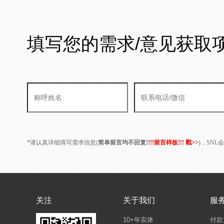
填写您的需求/意见获取
*请认真详细填写需求信息(
简单留言均不回复!
!!!留言样板!!! 戳>>
)，SN
关注
关于我们
服
10+年实体
付款