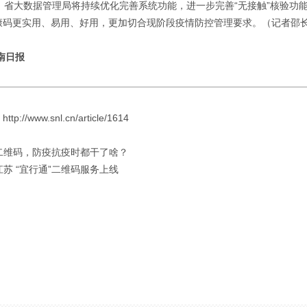
省大数据管理局将持续优化完善系统功能，进一步完善“无接触”核验功
康码更实用、易用、好用，更加切合现阶段疫情防控管理要求。（记者邵长春
南日报
://www.snl.cn/article/1614
 二维码，防疫抗疫时都干了啥？
 江苏 “宜行通”二维码服务上线