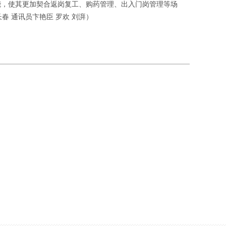
能，使其更加契合返岗复工、购药管理、出入门岗管理等场
 通讯员卞艳臣 罗欢 刘湃）