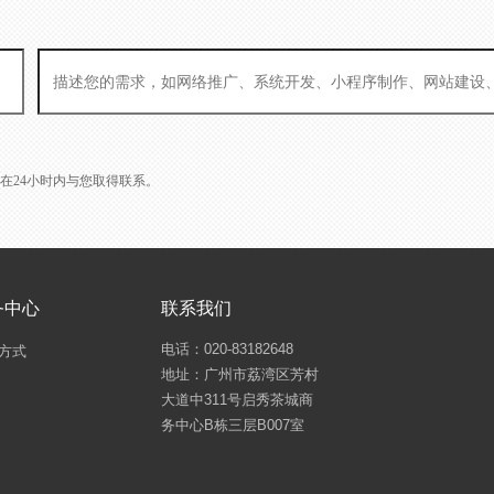
L会在24小时内与您取得联系。
务中心
联系我们
电话：020-83182648
方式
地址：广州市荔湾区芳村
大道中311号启秀茶城商
务中心B栋三层B007室