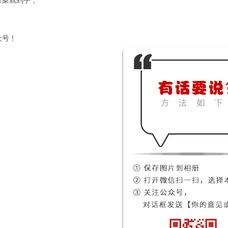
方案就到手，
，
众号！