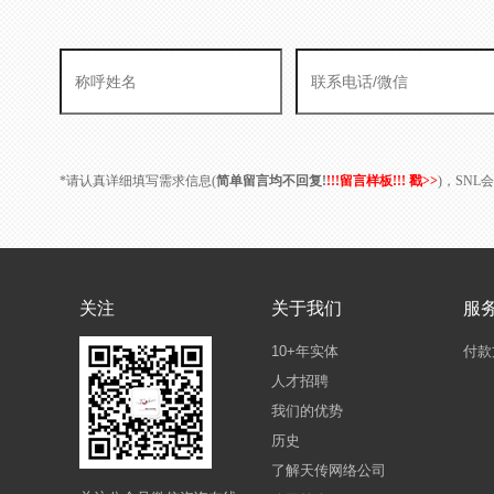
*请认真详细填写需求信息(
简单留言均不回复!
!!!留言样板!!! 戳>>
)，SN
关注
关于我们
服
10+年实体
付款
人才招聘
我们的优势
历史
了解天传网络公司