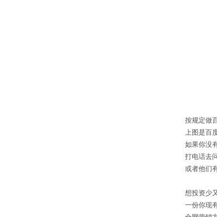
按规定做
上图是百
如果你没
打电话去
或者他们
想投资少又
一份你现