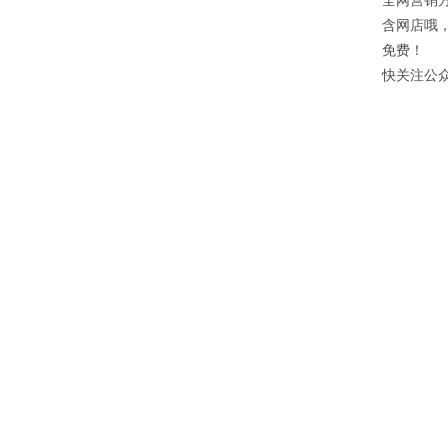
全网营销
含网店哦
免费！
快关注公