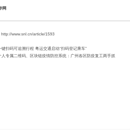
华网
://www.snl.cn/article/1593
 一键扫码可追溯行程 粤运交通启动“扫码登记乘车”
: 个人专属二维码、区块链疫情防控系统：广州各区防疫复工两手抓