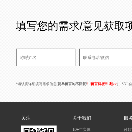
填写您的需求/意见获取
*请认真详细填写需求信息(
简单留言均不回复!
!!!留言样板!!! 戳>>
)，SN
关注
关于我们
服
10+年实体
付款