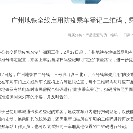
广州地铁全线启用防疫乘车登记二维码，
所属分类：
产品溯源防伪二维码
日期
好公共交通防疫实名制与溯源工作，2月17日起，广州地铁在地铁线网和有
车厢号绑定配置，乘客上车后自愿扫码登记即可“定位”乘坐路径，进一步
月17日起，广州地铁在二号线、三号线（含三北）、五号线率先启用“防疫
设在车厢车门上方或列车长座椅上方等显眼位置，每个二维码均与对应车厢
乘地铁及有轨电车时市民需配合扫码进行“防疫乘车登记”，扫码后按照界
精准追溯同乘列车的乘客，并及时告知。
对于已使用羊城通卡实名登记的乘客，建议在车厢内进行扫码登记，以便
厢内走动，换乘到其他线路后，还需重新扫描所在车厢的二维码进行再次
告知车站工作人员，也可以尝试扫同一车厢其他位置的二维码进行登记。