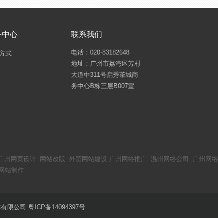
务中心
联系我们
电话：020-83182648
方式
地址：广州市荔湾区芳村
大道中311号启秀茶城商
务中心B栋三层B007室
广州网页设计
网站改版
外贸网站建设
广州网络推广
温州网络公司
广州网络
网站制作
络技术有限公司
粤ICP备14094397号