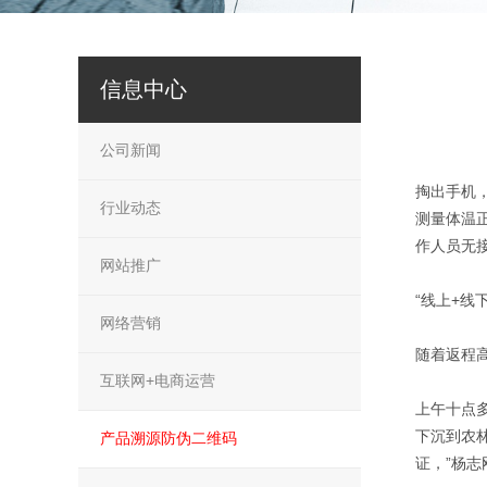
信息中心
公司新闻
掏出手机
行业动态
测量体温
作人员无
网站推广
“线上+线
网络营销
随着返程
互联网+电商运营
上午十点
下沉到农
产品溯源防伪二维码
证，”杨志