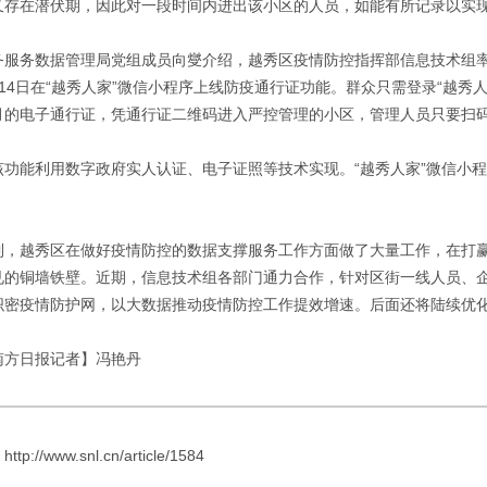
又存在潜伏期，因此对一段时间内进出该小区的人员，如能有所记录以实
务服务数据管理局党组成员向燮介绍，越秀区疫情防控指挥部信息技术组率
14日在“越秀人家”微信小程序上线防疫通行证功能。群众只需登录“越
月的电子通行证，凭通行证二维码进入严控管理的小区，管理人员只要扫
该功能利用数字政府实人认证、电子证照等技术实现。“越秀人家”微信小程
到，越秀区在做好疫情防控的数据支撑服务工作方面做了大量工作，在打
的铜墙铁壁。近期，信息技术组各部门通力合作，针对区街一线人员、企业
织密疫情防护网，以大数据推动疫情防控工作提效增速。后面还将陆续优
南方日报记者】冯艳丹
://www.snl.cn/article/1584