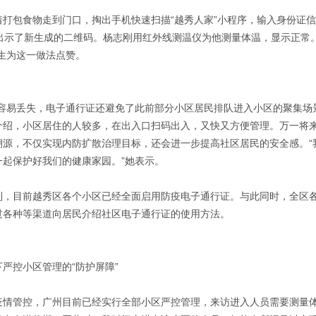
着打包食物走到门口，掏出手机快速扫描“越秀人家”小程序，输入身份证
他出示了新生成的二维码。杨志刚用红外线测温仪为他测量体温，显示正常
先生为这一做法点赞。
很容易丢失，电子通行证还避免了此前部分小区居民排队进入小区的聚集场
介绍，小区居住的人较多，在出入口扫码出入，又快又方便管理。万一将
溯源，不仅实现内防扩散治理目标，还会进一步提高社区居民的安全感。“
一起保护好我们的健康家园。”她表示。
到，目前越秀区各个小区已经全面启用防疫电子通行证。与此同时，全区
过各种等渠道向居民介绍社区电子通行证的使用方法。
严控小区管理的“防护屏障”
疫情管控，广州目前已经实行全部小区严控管理，来访进入人员需要测量