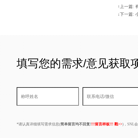
↑上一篇:
↓下一篇:
填写您的需求/意见获取
*请认真详细填写需求信息(
简单留言均不回复!
!!!留言样板!!! 戳>>
)，SN