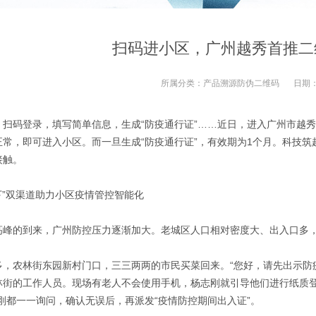
扫码进小区，广州越秀首推二
所属分类：
产品溯源防伪二维码
日期
，扫码登录，填写简单信息，生成“防疫通行证”……近日，进入广州市越
正常，即可进入小区。而一旦生成“防疫通行证”，有效期为1个月。科技筑
接触。
下”双渠道助力小区疫情管控智能化
高峰的到来，广州防控压力逐渐加大。老城区人口相对密度大、出入口多
多，农林街东园新村门口，三三两两的市民买菜回来。“您好，请先出示防
林街的工作人员。现场有老人不会使用手机，杨志刚就引导他们进行纸质登
刚都一一询问，确认无误后，再派发“疫情防控期间出入证”。