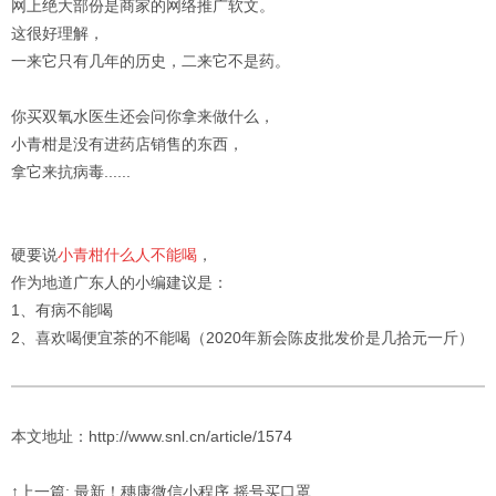
网上绝大部份是商家的网络推广软文。
这很好理解，
一来它只有几年的历史，二来它不是药。
你买双氧水医生还会问你拿来做什么，
小青柑是没有进药店销售的东西，
拿它来抗病毒......
硬要说
小青柑什么人不能喝
，
作为地道广东人的小编建议是：
1、有病不能喝
2、喜欢喝便宜茶的不能喝（2020年新会陈皮批发价是几拾元一斤）
本文地址：http://www.snl.cn/article/1574
↑上一篇: 最新！穗康微信小程序 摇号买口罩