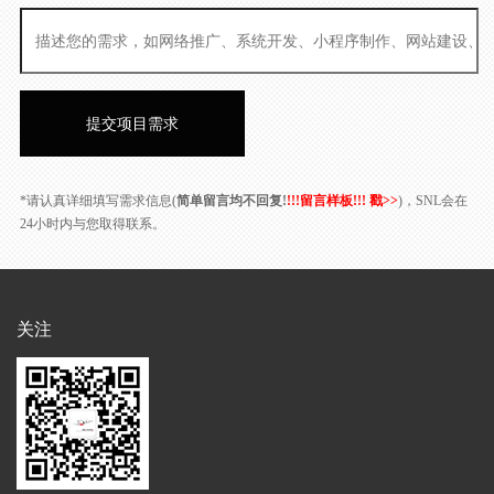
*请认真详细填写需求信息(
简单留言均不回复!
!!!留言样板!!! 戳>>
)，SNL会在
24小时内与您取得联系。
关注