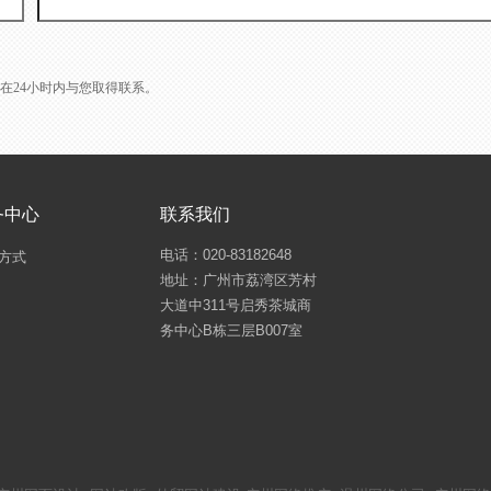
L会在24小时内与您取得联系。
务中心
联系我们
电话：020-83182648
方式
地址：广州市荔湾区芳村
大道中311号启秀茶城商
务中心B栋三层B007室