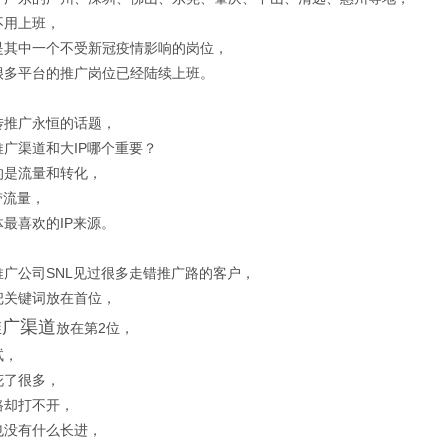
不用上班，
是其中一个不受新冠疫情影响的岗位，
很多平台的推广岗位已经陆续上班。
传推广永恒的话题，
广渠道和大IP哪个重要？
的是流量和转化，
带流量，
最喜欢的IP来源。
推广
公司SNL见过很多走错推广路的客户，
把关键词放在首位，
推广渠道
放在第2位，
试，
花了很多，
路却打不开，
也没有什么长进，