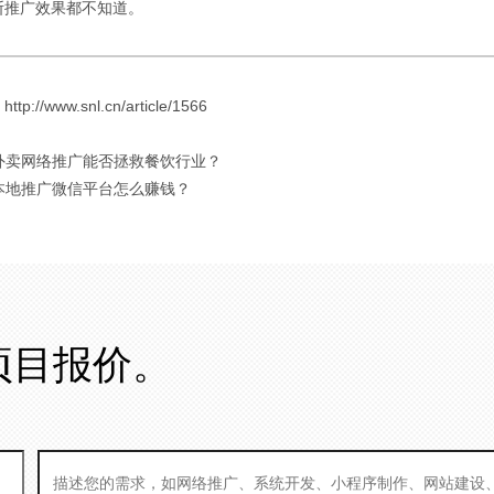
断推广效果都不知道。
://www.snl.cn/article/1566
 外卖网络推广能否拯救餐饮行业？
 本地推广微信平台怎么赚钱？
项目报价。