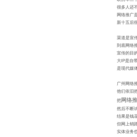
很多人还
网络推广
新十五后
渠道是宣
到底网络推
宣传的目
大IP是自
是现代媒体
广州网络
他们依旧
网络
把
然后不断
结果是钱
但网上销
实体业务