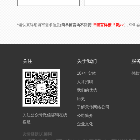
*请认真详细填写需求信息(
简单留言均不回复!
!!!留言样板!!! 戳>>
)，SN
关注
关于我们
服
10+年实体
付款
人才招聘
我们的优势
历史
了解天传网络公司
关注公众号微信咨询在线
公司简介
客服
企业文化
友情链接|关键词